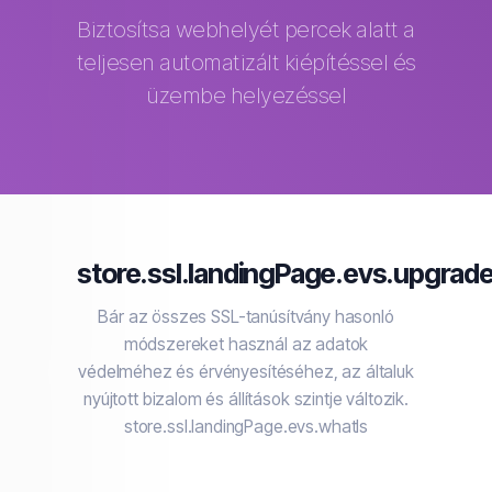
Biztosítsa webhelyét percek alatt a
teljesen automatizált kiépítéssel és
üzembe helyezéssel
store.ssl.landingPage.evs.upgrade
Bár az összes SSL-tanúsítvány hasonló
módszereket használ az adatok
védelméhez és érvényesítéséhez, az általuk
nyújtott bizalom és állítások szintje változik.
store.ssl.landingPage.evs.whatIs