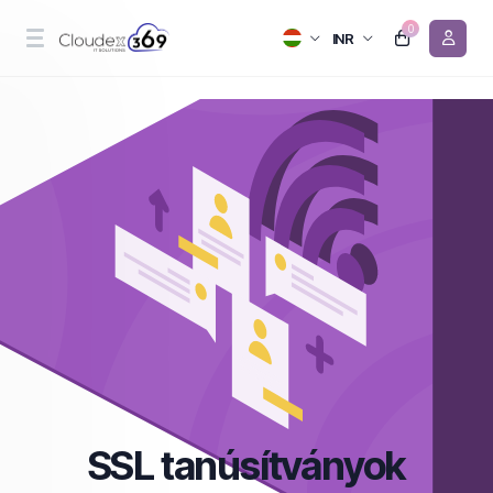
0
INR
SSL tanúsítványok