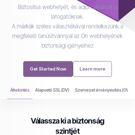
Biztosítsa webhelyét, és adjon bizalmat a
látogatóknak.
A márkák széles választékával rendelkezünk a
megfelelő tanúsítvánnyal az Ön webhelyének
biztonsági igényeihez
Get Started Now
Learn more
Áttekintés
Alapvető SSL (DV)
Szervezet érvényesítés (OV)
Válassza ki a biztonság
szintjét