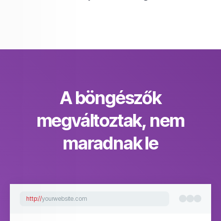
A böngészők
megváltoztak, nem
maradnak le
http://
yourwebsite.com