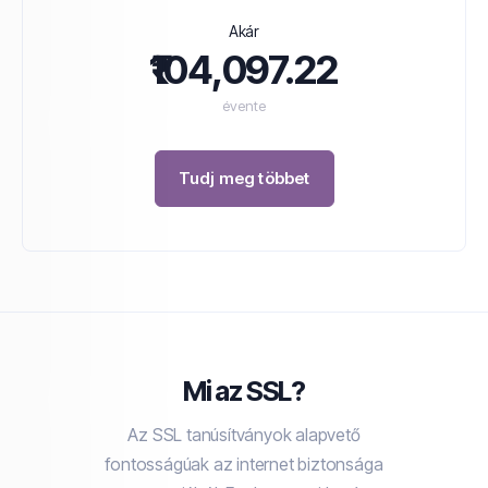
Akár
₹104,097.22
évente
Tudj meg többet
Mi az SSL?
Az SSL tanúsítványok alapvető
fontosságúak az internet biztonsága