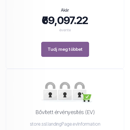
Akár
₹69,097.22
évente
Tudj meg többet
Bővített érvényesítés (EV)
store.ssl.landingPage.evInformation