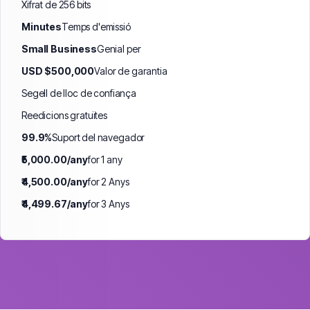
Xifrat de 256 bits
Minutes
Temps d'emissió
Small Business
Genial per
USD $500,000
Valor de garantia
Segell de lloc de confiança
Reedicions gratuïtes
99.9%
Suport del navegador
₹5,000.00/any
for 1 any
₹4,500.00/any
for 2 Anys
₹4,499.67/any
for 3 Anys