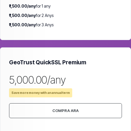
₹1,500.00/any
for 1 any
₹1,500.00/any
for 2 Anys
₹1,500.00/any
for 3 Anys
GeoTrust QuickSSL Premium
₹5,000.00/any
Save more money with an annual term
COMPRA ARA