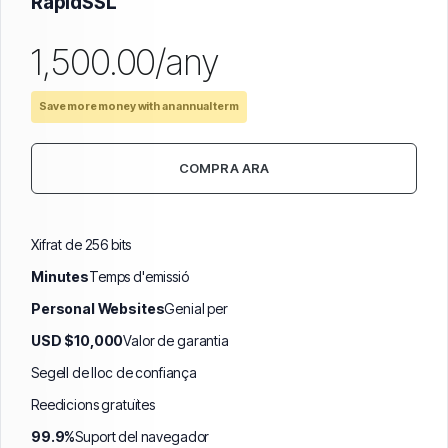
RapidSSL
₹1,500.00/any
Save more money with an annual term
COMPRA ARA
Xifrat de 256 bits
Minutes
Temps d'emissió
Personal Websites
Genial per
USD $10,000
Valor de garantia
Segell de lloc de confiança
Reedicions gratuïtes
99.9%
Suport del navegador