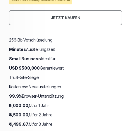
JETZT KAUFEN
256-Bit-Verschlüsselung
Minutes
Ausstellungszeit
Small Business
Ideal für
USD $500,000
Garantiewert
Trust-Site-Siegel
Kostenlose Neuausstellungen
99.9%
Browser-Unterstützung
₹5,000.00/J.
for 1 Jahr
₹4,500.00/J.
for 2 Jahre
₹4,499.67/J.
for 3 Jahre