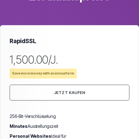
RapidSSL
₹1,500.00/J.
Save more money with an annual term
JETZT KAUFEN
256-Bit-Verschlüsselung
Minutes
Ausstellungszeit
Personal Websites
Ideal für