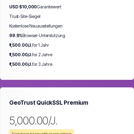
USD $10,000
Garantiewert
Trust-Site-Siegel
Kostenlose Neuausstellungen
99.9%
Browser-Unterstützung
₹1,500.00/J.
for 1 Jahr
₹1,500.00/J.
for 2 Jahre
₹1,500.00/J.
for 3 Jahre
GeoTrust QuickSSL Premium
₹5,000.00/J.
Save more money with an annual term