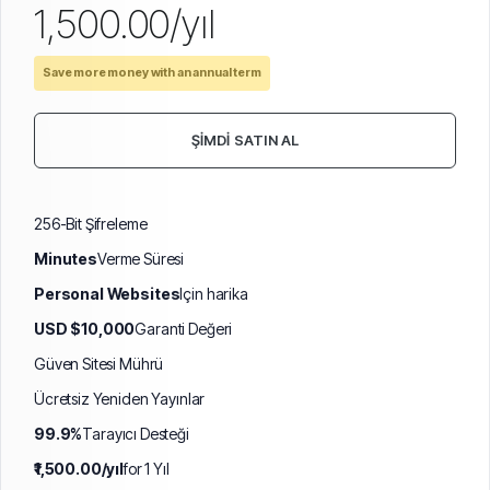
₹1,500.00/yıl
Save more money with an annual term
ŞIMDI SATIN AL
256-Bit Şifreleme
Minutes
Verme Süresi
Personal Websites
Için harika
USD $10,000
Garanti Değeri
Güven Sitesi Mührü
Ücretsiz Yeniden Yayınlar
99.9%
Tarayıcı Desteği
₹1,500.00/yıl
for 1 Yıl