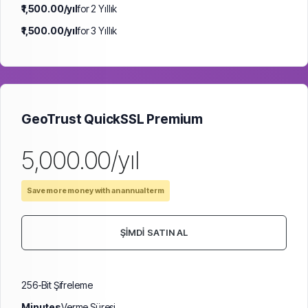
₹1,500.00/yıl
for 2 Yıllık
₹1,500.00/yıl
for 3 Yıllık
GeoTrust QuickSSL Premium
₹5,000.00/yıl
Save more money with an annual term
ŞIMDI SATIN AL
256-Bit Şifreleme
Minutes
Verme Süresi