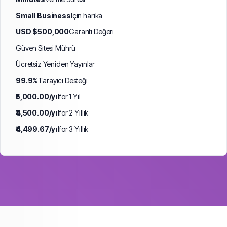
Small Business
Için harika
USD $500,000
Garanti Değeri
Güven Sitesi Mührü
Ücretsiz Yeniden Yayınlar
99.9%
Tarayıcı Desteği
₹5,000.00/yıl
for 1 Yıl
₹4,500.00/yıl
for 2 Yıllık
₹4,499.67/yıl
for 3 Yıllık