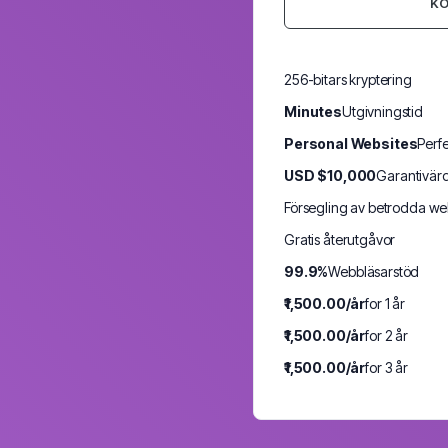
KÖ
256-bitars kryptering
Minutes
Utgivningstid
Personal Websites
Perfe
USD $10,000
Garantivär
Försegling av betrodda we
Gratis återutgåvor
99.9%
Webbläsarstöd
₹1,500.00/år
for 1 år
₹1,500.00/år
for 2 år
₹1,500.00/år
for 3 år