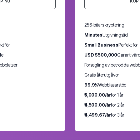
P NU
KÖP
256-bitars kryptering
Minutes
Utgivningstid
kt för
Small Business
Perfekt för
de
USD $500,000
Garantivär
bbplatser
Försegling av betrodda webb
Gratis återutgåvor
99.9%
Webbläsarstöd
₹5,000.00/år
for 1 år
₹4,500.00/år
for 2 år
₹4,499.67/år
for 3 år