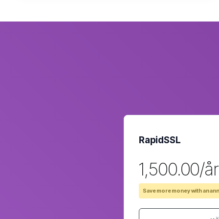
RapidSSL
₹1,500.00/år
Save more money with an ann