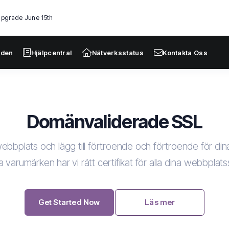
Upgrade June 15th
nden
Hjälpcentral
Nätverksstatus
Kontakta Oss
Domänvaliderade SSL
ebbplats och lägg till förtroende och förtroende för di
 varumärken har vi rätt certifikat för alla dina webbpl
Get Started Now
Läs mer