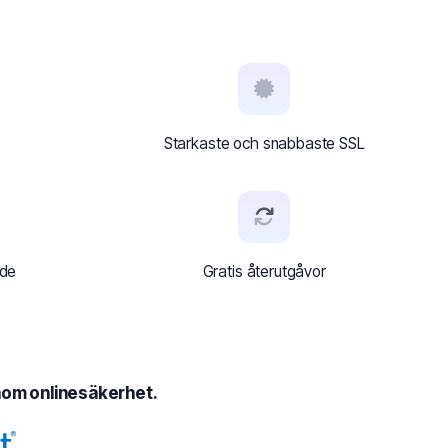
Starkaste och snabbaste SSL
nde
Gratis återutgåvor
nom onlinesäkerhet.