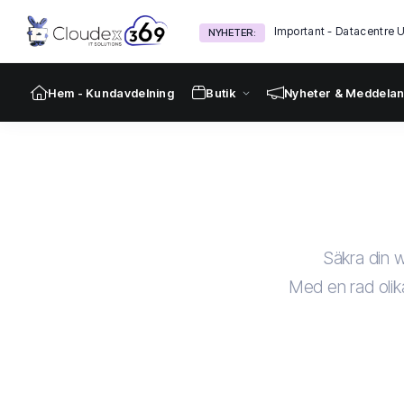
Important - Datacentre 
Urgent Server Migration
NYHETER:
Hem - Kundavdelning
Butik
Nyheter & Meddela
Säkra din w
Med en rad olika