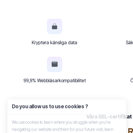
Kryptera känsliga data
Säk
99,9% Webbläsarkompatibilitet
Ö
Do you allow us to use cookies ?
Våra SSL-certifika
We use cookies to learn where you struggle when you're
navigating our website and them for your future visit, learn