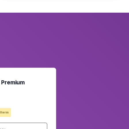
L Premium
l term