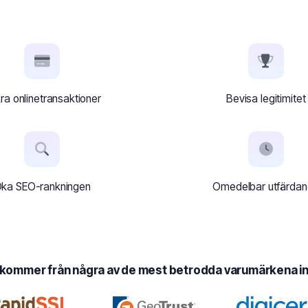
ra onlinetransaktioner
Bevisa legitimitet
ka SEO-rankningen
Omedelbar utfärda
t kommer från några av de mest betrodda varumärkena i