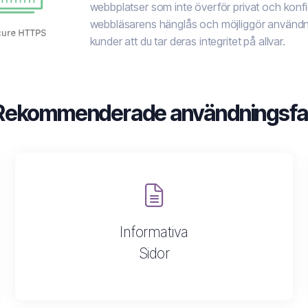
webbplatser som inte överför privat och konfide
webbläsarens hänglås och möjliggör användni
kunder att du tar deras integritet på allvar.
Rekommenderade användningsfal
Informativa
Sidor