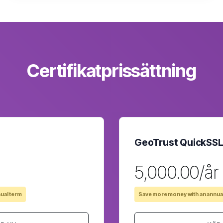
Certifikatprissättning
GeoTrust QuickSS
₹5,000.00/år
ual term
Save more money with an annua