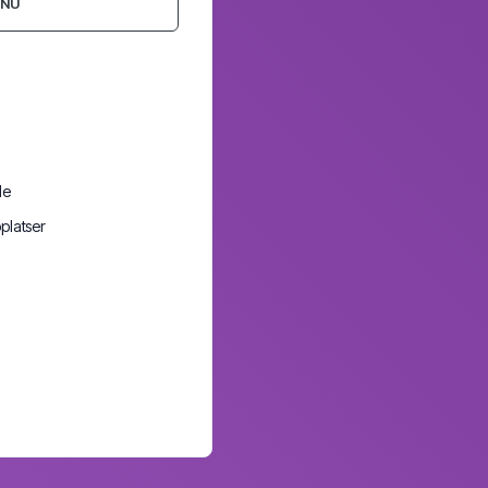
 NU
de
platser