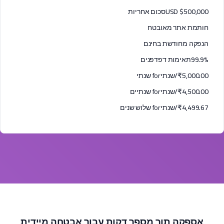
USD $500,000
סכום אחריות
חותמת אתר מאובטח
הנפקה מחודשת בחינם
99.9%
תאימות דפדפנים
₹5,000.00/שנתי
for שנתי
₹4,500.00/שנתי
for שנתיים
₹4,499.67/שנתי
for שלוש שנים
אספקה תוך מספר דקות עבור אבטחה מיידית