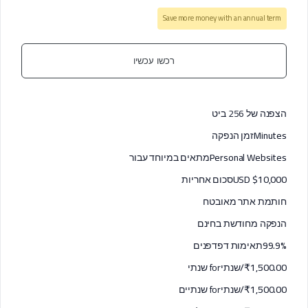
Save more money with an annual term
רכשו עכשיו
הצפנה של 256 ביט
Minutes
זמן הנפקה
Personal Websites
מתאים במיוחד עבור
USD $10,000
סכום אחריות
חותמת אתר מאובטח
הנפקה מחודשת בחינם
99.9%
תאימות דפדפנים
₹1,500.00/שנתי
for שנתי
₹1,500.00/שנתי
for שנתיים