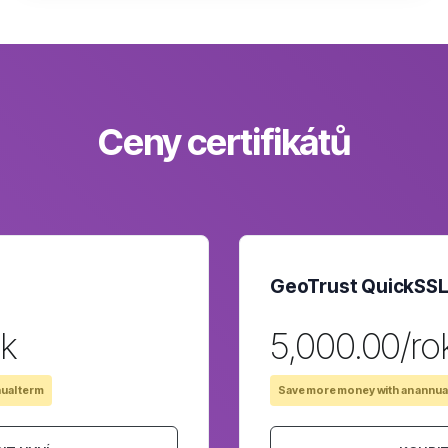
Ceny certifikátů
GeoTrust QuickSS
ok
₹5,000.00/ro
ual term
Save more money with an annua