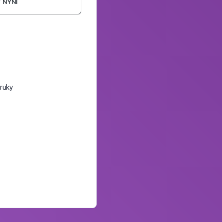
 NYNÍ
ruky