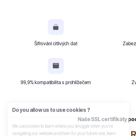
Šifrování citlivých dat
Zabez
99,9% kompatibilita s prohlížečem
Z
Do you allow us to use cookies ?
Naše SSL certifikáty po
We use cookies to learn where you struggle when you're
navigating our website and them for your future visit, learn