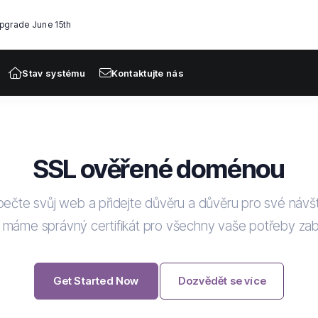
Upgrade June 15th
Stav systému
Kontaktujte nás
SSL ověřené doménou
ečte svůj web a přidejte důvěru a důvěru pro své návšt
 máme správný certifikát pro všechny vaše potřeby z
Get Started Now
Dozvědět se více