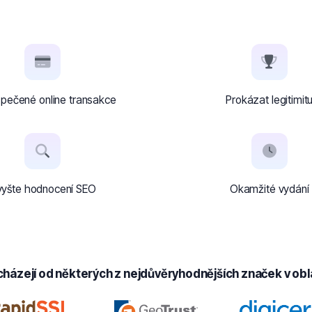
pečené online transakce
Prokázat legitimit
vyšte hodnocení SEO
Okamžité vydání
cházejí od některých z nejdůvěryhodnějších značek v obl