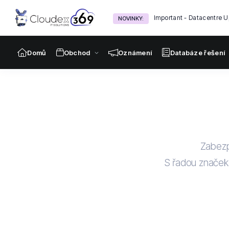
Important - Datacentre 
Urgent Server Migration
NOVINKY:
Domů
Obchod
Oznámení
Databáze řešení
Zabezp
S řadou značek