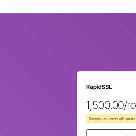
RapidSSL
₹1,500.00/r
Save more money with an ann