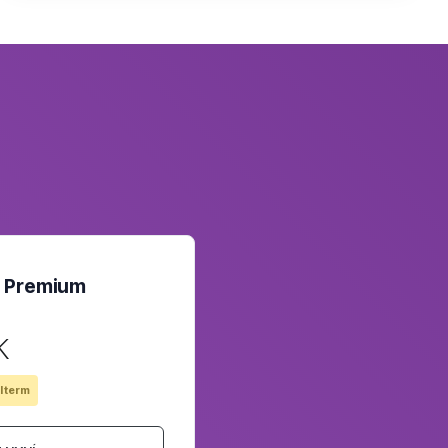
L Premium
k
l term