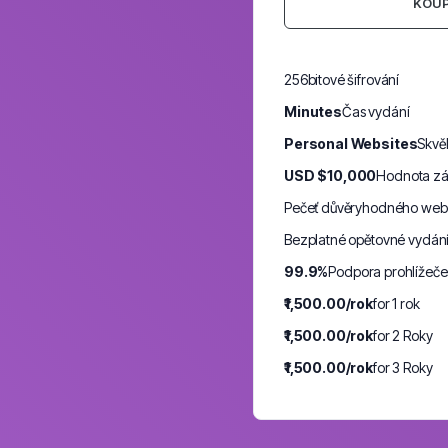
KOUP
256bitové šifrování
Minutes
Čas vydání
Personal Websites
Skvě
USD $10,000
Hodnota zá
Pečeť důvěryhodného we
Bezplatné opětovné vydán
99.9%
Podpora prohlížeče
₹1,500.00/rok
for 1 rok
₹1,500.00/rok
for 2 Roky
₹1,500.00/rok
for 3 Roky