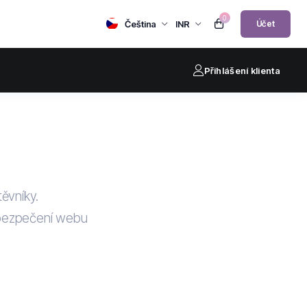
0
Čeština
INR
Účet
Přihlášení klienta
ěvníky.
abezpečení webu