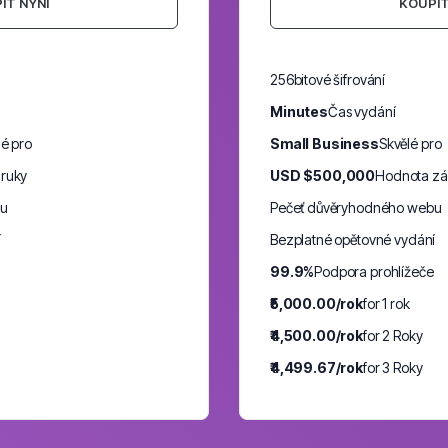
IT NYNÍ
KOUPIT
256bitové šifrování
Minutes
Čas vydání
lé pro
Small Business
Skvělé pro
ruky
USD $500,000
Hodnota zá
bu
Pečeť důvěryhodného webu
í
Bezplatné opětovné vydání
99.9%
Podpora prohlížeče
₹5,000.00/rok
for 1 rok
₹4,500.00/rok
for 2 Roky
₹4,499.67/rok
for 3 Roky